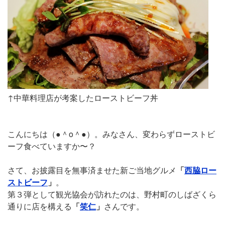
↑中華料理店が考案したローストビーフ丼
こんにちは（●＾o＾●）。みなさん、変わらずローストビ
ーフ食べていますか〜？
さて、お披露目を無事済ませた新ご当地グルメ
「
西脇ロー
ストビーフ
」
。
第３弾として観光協会が訪れたのは、野村町のしばざくら
通りに店を構える
「
笑仁
」
さんです。