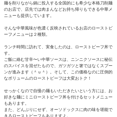
麺を削りながら鍋に投入する全国的にも希少な本格刀削麺
のお店で、店先では肉まんなどお持ち帰りもできる中華メ
ニューも提供しています。
そんな中華風味が色濃く反映されているお店のローストビ
ーフメニューは２種類。
ランチ時間に訪れて、実食したのは、ローストビーフ丼で
す。
ご飯に絡む甘辛〜い中華ソースは、ニンニクソースに秘伝
のスパイスを混ぜたもので、ガツガツと箸ではなくスプー
ンが進みます（＾ｕ＾）。そして、この価格なのに圧倒的
なボリュームのローストビーフは大変おトク！
せっかくなので自慢の麺もいただきたいという方には、お
好きな麺にミニローストビーフ丼を付けるセットメニュー
もあります。
また、どんぶりにせず、オーソドックスに肉の味を堪能で
きるローストビーフもありますよ。