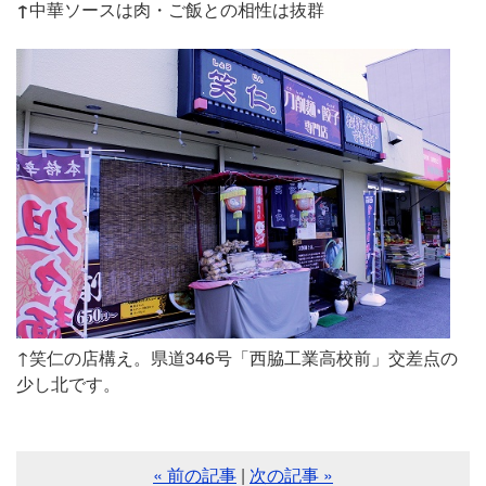
↑
中華ソースは肉・ご飯との相性は抜群
↑笑仁の店構え。県道346号「西脇工業高校前」交差点の
少し北です。
« 前の記事
|
次の記事 »