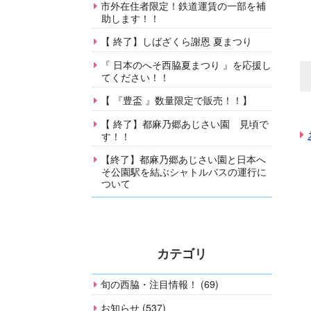
市外在住者限定！鉄道運賃の一部を補
助します！！
【 終了】しばざくら謝恩 夏まつり
『 日本のへそ西脇夏まつり 』を応援し
てください！！
【 『豊盃 』数量限定で販売！！】
【 終了】都麻乃郷あじさい園 見頃で
す！！
【終了】都麻乃郷あじさい園と日本へ
そ公園駅を結ぶシャトルバスの運行に
ついて
カテゴリ
旬の西脇・注目情報！ (69)
お知らせ (537)