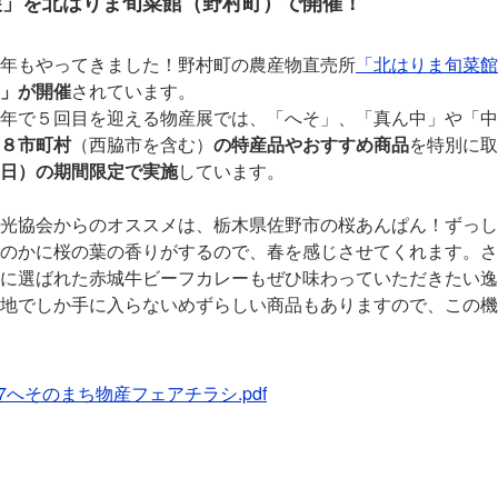
展」を北はりま旬菜館（野村町）で開催！
年もやってきました！野村町の農産物直売所
「北はりま旬菜館
」が開催
されています。
年で５回目を迎える物産展では、「へそ」、「真ん中」や「中
８市町村
（西脇市を含む）
の特産品やおすすめ商品
を特別に取
日）の期間限定で実施
しています。
光協会からのオススメは、栃木県佐野市の桜あんぱん！ずっし
のかに桜の葉の香りがするので、春を感じさせてくれます。さ
に選ばれた赤城牛ビーフカレーもぜひ味わっていただきたい逸
地でしか手に入らないめずらしい商品もありますので、この機
27へそのまち物産フェアチラシ.pdf