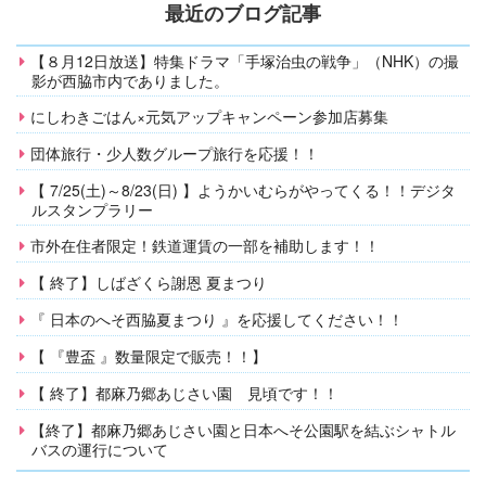
最近のブログ記事
【８月12日放送】特集ドラマ「手塚治虫の戦争」（NHK）の撮
影が西脇市内でありました。
にしわきごはん×元気アップキャンペーン参加店募集
団体旅行・少人数グループ旅行を応援！！
【 7/25(土)～8/23(日) 】ようかいむらがやってくる！！デジタ
ルスタンプラリー
市外在住者限定！鉄道運賃の一部を補助します！！
【 終了】しばざくら謝恩 夏まつり
『 日本のへそ西脇夏まつり 』を応援してください！！
【 『豊盃 』数量限定で販売！！】
【 終了】都麻乃郷あじさい園 見頃です！！
【終了】都麻乃郷あじさい園と日本へそ公園駅を結ぶシャトル
バスの運行について