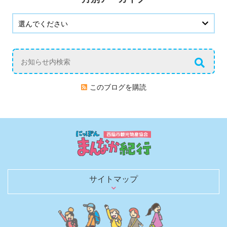
このブログを購読
サイトマップ
日本のまんなかを行く
歴史を語る文化財
観光スポット
グルメ
お土産・買い物
レジャー・宿泊
日本のへそ到達証明書を発行
へそにちなんだグルメ＆お土産
へそにちなんだイベント
観光モデルコース
春夏秋冬 花ごよみ
四季を彩る風物詩（イベントガイド）
にしわき豆知識
体験・土産にしたい匠の技と味
のんびり泊まろう
キャンプで自然を満喫
観光パンフレット
お役立ちリンク
観光ガイドがご同行します！
取材・ロケ支援のご相談
旅行会社のみなさまへ
西脇市観光物産協会について
西脇市観光物産協会の会員一覧
西脇市へのアクセス
お知らせブログ
お問い合わせ