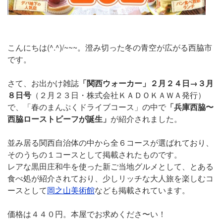
こんにちは(^.^)/~~~。澄み切った冬の青空が広がる西脇市
です。
さて、お出かけ雑誌
「関西ウォーカー」２月２４日→３月
８日号
（２月２３日・株式会社ＫＡＤＯＫＡＷＡ発行）
で、「春のまんぷくドライブコース」の中で
「兵庫西脇〜
西脇ローストビーフが誕生」
が紹介されました。
並み居る関西自治体の中から全６コースが選ばれており、
そのうちの１コースとして掲載されたものです。
レアな黒田庄和牛を使った新ご当地グルメとして、とある
食べ処が紹介されており、少しリッチな大人旅を楽しむコ
ースとして
岡之山美術館
なども掲載されています。
価格は４４０円。本屋でお求めくださ〜い！