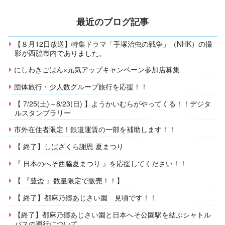
最近のブログ記事
【８月12日放送】特集ドラマ「手塚治虫の戦争」（NHK）の撮
影が西脇市内でありました。
にしわきごはん×元気アップキャンペーン参加店募集
団体旅行・少人数グループ旅行を応援！！
【 7/25(土)～8/23(日) 】ようかいむらがやってくる！！デジタ
ルスタンプラリー
市外在住者限定！鉄道運賃の一部を補助します！！
【 終了】しばざくら謝恩 夏まつり
『 日本のへそ西脇夏まつり 』を応援してください！！
【 『豊盃 』数量限定で販売！！】
【 終了】都麻乃郷あじさい園 見頃です！！
【終了】都麻乃郷あじさい園と日本へそ公園駅を結ぶシャトル
バスの運行について