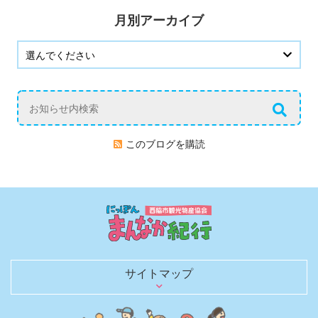
月別アーカイブ
このブログを購読
サイトマップ
日本のまんなかを行く
歴史を語る文化財
観光スポット
グルメ
お土産・買い物
レジャー・宿泊
日本のへそ到達証明書を発行
へそにちなんだグルメ＆お土産
へそにちなんだイベント
観光モデルコース
春夏秋冬 花ごよみ
四季を彩る風物詩（イベントガイド）
にしわき豆知識
体験・土産にしたい匠の技と味
のんびり泊まろう
キャンプで自然を満喫
観光パンフレット
お役立ちリンク
観光ガイドがご同行します！
取材・ロケ支援のご相談
旅行会社のみなさまへ
西脇市観光物産協会について
西脇市観光物産協会の会員一覧
西脇市へのアクセス
お知らせブログ
お問い合わせ