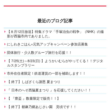
最近のブログ記事
【８月12日放送】特集ドラマ「手塚治虫の戦争」（NHK）の撮
影が西脇市内でありました。
にしわきごはん×元気アップキャンペーン参加店募集
団体旅行・少人数グループ旅行を応援！！
【 7/25(土)～8/23(日) 】ようかいむらがやってくる！！デジタ
ルスタンプラリー
市外在住者限定！鉄道運賃の一部を補助します！！
【 終了】しばざくら謝恩 夏まつり
『 日本のへそ西脇夏まつり 』を応援してください！！
【 『豊盃 』数量限定で販売！！】
【 終了】都麻乃郷あじさい園 見頃です！！