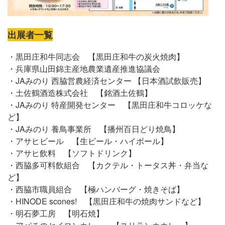
出展者一覧
・黒田庄和牛同志会 【黒田庄和牛の炭火焼肉】
・兵庫県山田錦主産地農業遺産推進協議会
・JAみのり 西脇営農経済センター 【日本酒試飲販売】
・土佐鶴酒造株式会社 【銘酒土佐鶴】
・JAみのり 特産開発センター 【黒田庄和牛コロッケな
ど】
・JAみのり 養鳥事業所 【播州百日どり焼鳥】
・アサヒビール 【生ビール・ハイボール】
・アサヒ飲料 【ソフトドリンク】
・西脇多可料飲組合 【カクテル・トータス丼・弁当な
ど】
・西脇市職員組合 【極ハンバーグ・焼きそば】
・HINODE scones! 【黒田庄和牛の焼肉サンドなど】
・明石夢工房 【明石焼】