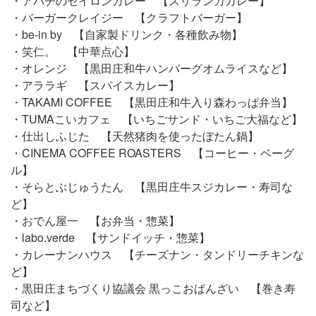
・アパチのセイロンカレー 【スリランカカレー】
・バーガークレイジー 【クラフトバーガー】
・be-in by 【自家製ドリンク・各種飲み物】
・笑仁。 【中華点心】
・オレンジ 【黒田庄和牛ハンバーグオムライスなど】
・アララギ 【スパイスカレー】
・TAKAMI COFFEE 【黒田庄和牛入り森わっぱ弁当】
・TUMAこいカフェ 【いちごサンド・いちご大福など】
・仕出しふじた 【天然猪肉を使ったぼたん鍋】
・CINEMA COFFEE ROASTERS 【コーヒー・ベーグ
ル】
・そらとぶじゅうたん 【黒田庄牛スジカレー・寿司な
ど】
・おでん屋一 【お弁当・惣菜】
・labo.verde 【サンドイッチ・惣菜】
・カレーナンハウス 【チーズナン・タンドリーチキンな
ど】
・黒田庄まちづくり協議会 黒っこおばんざい 【巻き寿
司など】