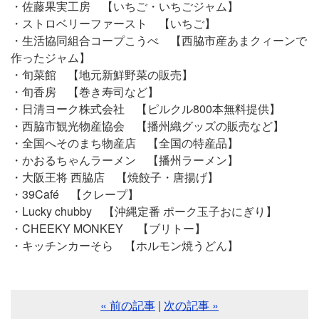
・佐藤果実工房 【いちご・いちごジャム】
・ストロベリーファースト 【いちご】
・生活協同組合コープこうべ 【西脇市産あまクィーンで
作ったジャム】
・旬菜館 【地元新鮮野菜の販売】
・旬香房 【巻き寿司など】
・日清ヨーク株式会社 【ピルクル800本無料提供】
・西脇市観光物産協会 【播州織グッズの販売など】
・全国へそのまち物産店 【全国の特産品】
・かおるちゃんラーメン 【播州ラーメン】
・大阪王将 西脇店 【焼餃子・唐揚げ】
・39Café 【クレープ】
・Lucky chubby 【沖縄定番 ポーク玉子おにぎり】
・CHEEKY MONKEY 【ブリトー】
・キッチンカーそら 【ホルモン焼うどん】
« 前の記事
|
次の記事 »