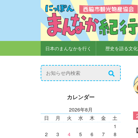
日本のまんなかを行く
歴史を語る文化
カレンダー
2026年8月
日
月
火
水
木
金
土
1
2
3
4
5
6
7
8