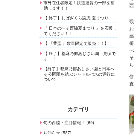
市外在住者限定！鉄道運賃の一部を補
西
助します！！
【 終了】しばざくら謝恩 夏まつり
観
『 日本のへそ西脇夏まつり 』を応援し
お
てください！！
高
椅
【 『豊盃 』数量限定で販売！！】
べ
【 終了】都麻乃郷あじさい園 見頃で
そ
す！！
ち
【終了】都麻乃郷あじさい園と日本へ
そ公園駅を結ぶシャトルバスの運行に
併
ついて
直
カテゴリ
旬の西脇・注目情報！ (69)
お知らせ (537)