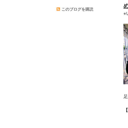
このブログを購読
※
【