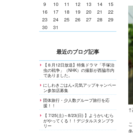
9
10
11
12
13
14
15
16
17
18
19
20
21
22
23
24
25
26
27
28
29
30
31
最近のブログ記事
【８月12日放送】特集ドラマ「手塚治
虫の戦争」（NHK）の撮影が西脇市内
でありました。
にしわきごはん×元気アップキャンペー
ン参加店募集
団体旅行・少人数グループ旅行を応
援！！
↑
【 7/25(土)～8/23(日) 】ようかいむら
がやってくる！！デジタルスタンプラ
こ
リー
冬