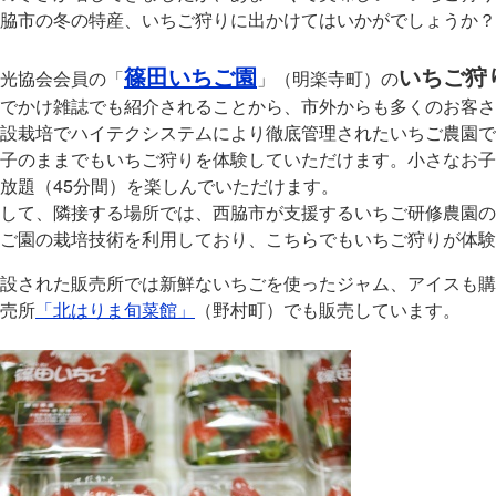
脇市の冬の特産、いちご狩りに出かけてはいかがでしょうか？
篠田いちご園
いちご狩
光協会会員の「
」（明楽寺町）の
でかけ雑誌でも紹介されることから、市外からも多くのお客さ
設栽培でハイテクシステムにより徹底管理されたいちご農園で
子のままでもいちご狩りを体験していただけます。小さなお子
放題（45分間）を楽しんでいただけます。
して、隣接する場所では、西脇市が支援するいちご研修農園の
ご園の栽培技術を利用しており、こちらでもいちご狩りが体験
設された販売所では新鮮ないちごを使ったジャム、アイスも購
売所
「北はりま旬菜館」
（野村町）でも販売しています。