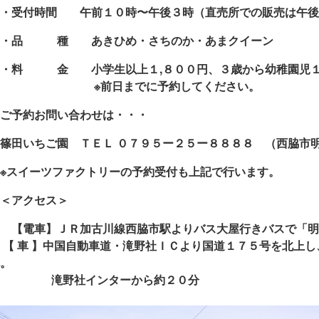
・受付時間 午前１０時〜午後３時（直売所での販売は午後
・品 種 あきひめ・さちのか・あまクイーン
・料 金 小学生以上１,８００円、３歳から幼稚園児１,
※前日までに予約してくださ
ご予約お問い合わせは・・・
篠田いちご園 ＴＥＬ ０７９５ー２５ー８８８８
（西脇市明
※スイーツファクトリーの予約受付も上記で行います。
＜アクセス＞
【電車】ＪＲ加古川線西脇市駅よりバス大屋行きバスで「明
 車 】中国自動車道・滝野社ＩＣより国道１７５号を北上し
。
滝野社インターから約２０分