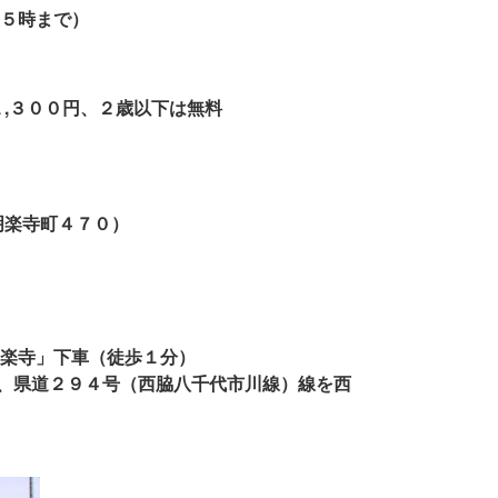
５時まで）
３００円、２歳以下は無料
い。
楽寺町４７０）
楽寺」下車（徒歩１分）
、県道２９４号（西脇八千代市川線）線を西