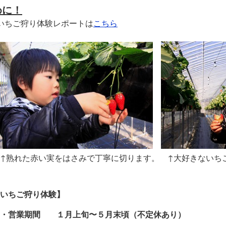
めに！
いちご狩り体験レポートは
こちら
↑熟れた赤い実をはさみで丁寧に切ります。 ↑大好きないち
足
いちご狩り体験】
・営業期間 １月上旬〜５月末頃（不定休あり）