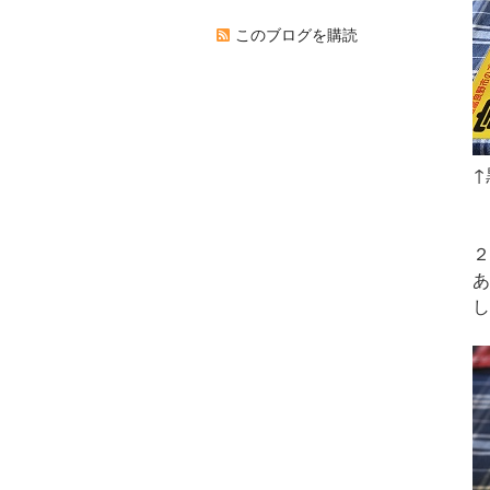
このブログを購読
↑
２
あ
し