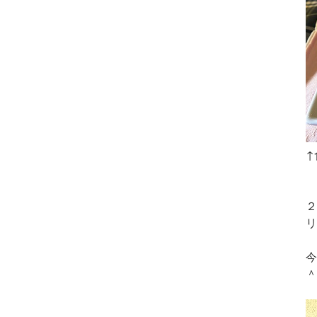
↑
２
リ
今
＾