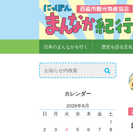
日本のまんなかを行く
歴史を語る文化
カレンダー
2026年8月
日
月
火
水
木
金
土
1
2
3
4
5
6
7
8