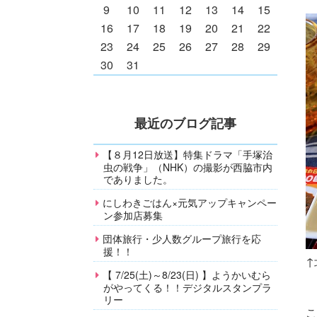
9
10
11
12
13
14
15
16
17
18
19
20
21
22
23
24
25
26
27
28
29
30
31
最近のブログ記事
【８月12日放送】特集ドラマ「手塚治
虫の戦争」（NHK）の撮影が西脇市内
でありました。
にしわきごはん×元気アップキャンペー
ン参加店募集
団体旅行・少人数グループ旅行を応
援！！
↑
【 7/25(土)～8/23(日) 】ようかいむら
がやってくる！！デジタルスタンプラ
リー
こ