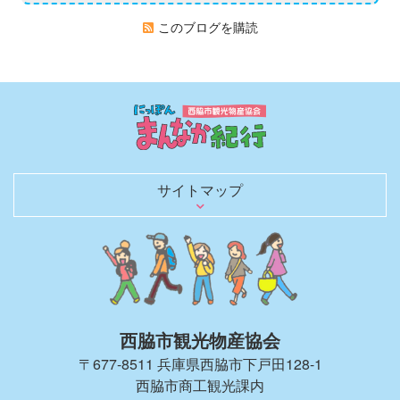
このブログを購読
サイトマップ
日本のまんなかを行く
歴史を語る文化財
観光スポット
グルメ
お土産・買い物
レジャー・宿泊
日本のへそ到達証明書を発行
へそにちなんだグルメ＆お土産
へそにちなんだイベント
観光モデルコース
春夏秋冬 花ごよみ
四季を彩る風物詩（イベントガイド）
にしわき豆知識
体験・土産にしたい匠の技と味
のんびり泊まろう
キャンプで自然を満喫
観光パンフレット
お役立ちリンク
観光ガイドがご同行します！
取材・ロケ支援のご相談
旅行会社のみなさまへ
西脇市観光物産協会について
西脇市観光物産協会の会員一覧
西脇市へのアクセス
お知らせブログ
お問い合わせ
西脇市観光物産協会
〒677-8511 兵庫県西脇市下戸田128-1
西脇市商工観光課内