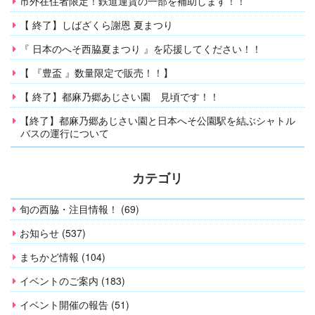
市外在住者限定！鉄道運賃の一部を補助します！！
【 終了】しばざくら謝恩 夏まつり
『 日本のへそ西脇夏まつり 』を応援してください！！
【 『豊盃 』数量限定で販売！！】
【 終了】都麻乃郷あじさい園 見頃です！！
【終了】都麻乃郷あじさい園と日本へそ公園駅を結ぶシャトル
バスの運行について
カテゴリ
旬の西脇・注目情報！ (69)
お知らせ (537)
まちかど情報 (104)
イベントのご案内 (183)
イベント開催の報告 (51)