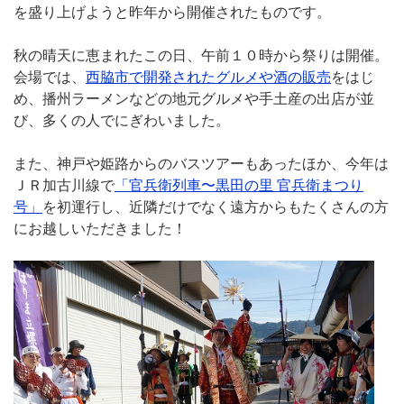
を盛り上げようと昨年から開催されたものです。
秋の晴天に恵まれたこの日、午前１０時から祭りは開催。
会場では、
西脇市で開発されたグルメや酒の販売
をはじ
め、播州ラーメンなどの地元グルメや手土産の出店が並
び、多くの人でにぎわいました。
また、神戸や姫路からのバスツアーもあったほか、今年は
ＪＲ加古川線で
「官兵衛列車〜黒田の里 官兵衛まつり
号」
を初運行し、近隣だけでなく遠方からもたくさんの方
にお越しいただきました！