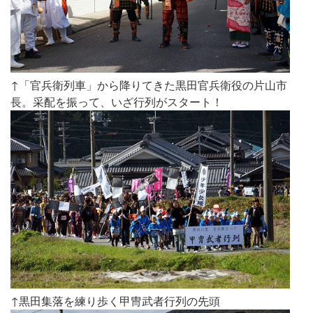
↑「官兵衛列車」から降りてきた黒田官兵衛役の片山市
長。采配を振って、いざ行列がスタート！
↑黒田集落を練り歩く甲冑武者行列の先頭