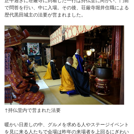
正午過ぎに荘厳寺に到着した一行は持仏堂に向かい、門前
で問答を行い、中に入場。その後、荘厳寺堀井住職による
歴代黒田城主の法要が営まれました。
↑持仏堂内で営まれた法要
暖かい日差しの中、グルメを求める人やステージイベント
を見に来る人たちで会場は昨年の来場者を上回るにぎわい