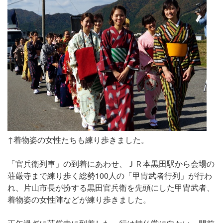
↑着物姿の女性たちも練り歩きました。
「官兵衛列車」の到着にあわせ、ＪＲ本黒田駅から会場の
荘厳寺まで練り歩く総勢100人の「甲冑武者行列」が行わ
れ、片山市長が扮する黒田官兵衛を先頭にした甲冑武者、
着物姿の女性陣などが練り歩きました。