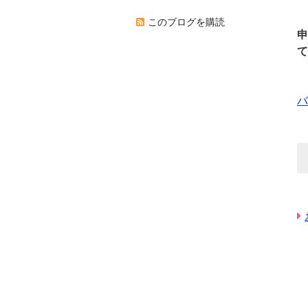
このブログを購読
申
て
バ