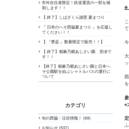
市外在住者限定！鉄道運賃の一部を補
助します！！
【 終了】しばざくら謝恩 夏まつり
こ
『 日本のへそ西脇夏まつり 』を応援し
て
てください！！
【 『豊盃 』数量限定で販売！！】
今
【 終了】都麻乃郷あじさい園 見頃で
大
す！！
ッ
【終了】都麻乃郷あじさい園と日本へ
そ公園駅を結ぶシャトルバスの運行に
ついて
西
を
参
※
カテゴリ
定
旬の西脇・注目情報！ (69)
ふ
お知らせ (537)