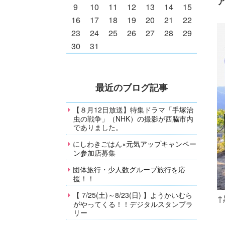
9
10
11
12
13
14
15
16
17
18
19
20
21
22
23
24
25
26
27
28
29
30
31
最近のブログ記事
【８月12日放送】特集ドラマ「手塚治
虫の戦争」（NHK）の撮影が西脇市内
でありました。
にしわきごはん×元気アップキャンペー
ン参加店募集
団体旅行・少人数グループ旅行を応
援！！
【 7/25(土)～8/23(日) 】ようかいむら
↑
がやってくる！！デジタルスタンプラ
リー