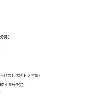
０分発）
）
→ひめじ大河ドラマ館）
時４５分予定）
。