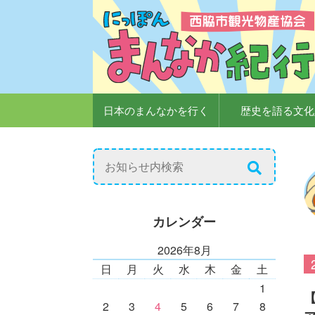
日本のまんなかを行く
歴史を語る文化
カレンダー
2026年8月
日
月
火
水
木
金
土
1
2
3
4
5
6
7
8