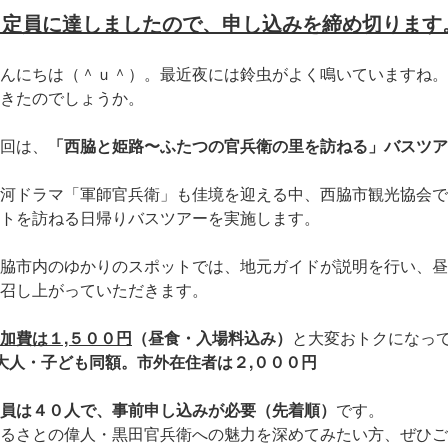
※ 定員に達しましたので、申し込みを締め切ります
んにちは（＾ｕ＾）。最近夜には鈴虫がよく鳴いていますね。
きたのでしょうか。
回は、
「西脇と姫路〜ふたつの官兵衛の里を訪ねる」バスツア
河ドラマ「軍師官兵衛」も佳境を迎える中、西脇市観光協会で
トを訪ねる日帰りバスツアーを実施します。
脇市内のゆかりのスポットでは、地元ガイドが説明を行い、昼
召し上がっていただきます。
加費は１,５００円
（昼食・入場料込み）
と大変おトクになっ
大人・子ども同額。市外在住者は２,０００円
員は４０人で、事前申し込みが必要（先着順）
です。
るさとの偉人・黒田官兵衛への魅力を深めてみたい方、ぜひご