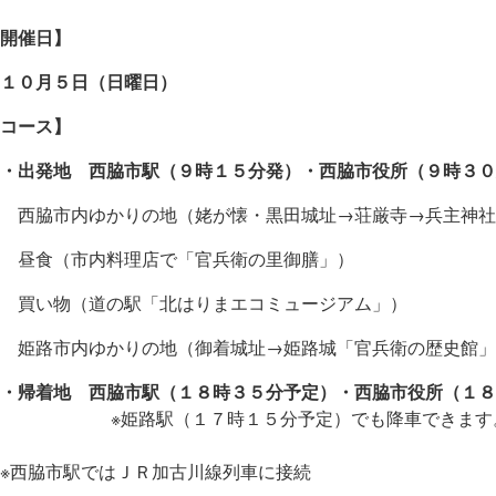
開催日】
１０月５日（日曜日）
コース】
・出発地 西脇市駅（９時１５分発）・西脇市役所（９時３
西脇市内ゆかりの地（姥が懐・黒田城址→荘厳寺→兵主神社
昼食（市内料理店で「官兵衛の里御膳」）
買い物（道の駅「北はりまエコミュージアム」）
姫路市内ゆかりの地（御着城址→姫路城「官兵衛の歴史館」
・帰着地 西脇市駅（１８時３５分予定）・西脇市役所（１８
※姫路駅（１７時１５分予定）でも降車できます
※西脇市駅ではＪＲ加古川線列車に接続