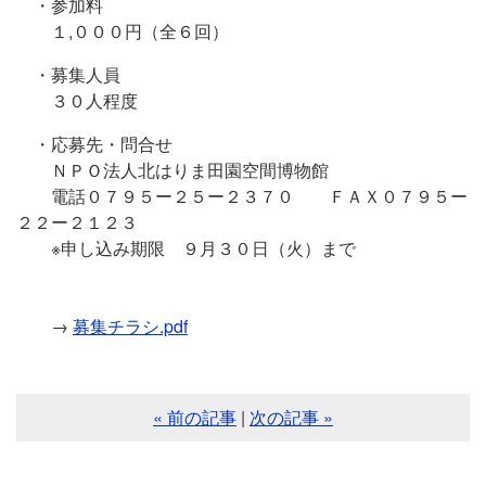
・参加料
１,０００円（全６回）
・募集人員
３０人程度
・応募先・問合せ
ＮＰＯ法人北はりま田園空間博物館
電話０７９５ー２５ー２３７０ ＦＡＸ０７９５ー
２２ー２１２３
※申し込み期限 ９月３０日（火）まで
→
募集チラシ.pdf
« 前の記事
|
次の記事 »