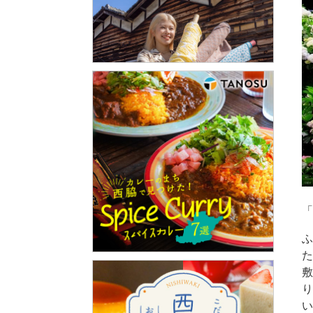
「
ふ
た
敷
り
い