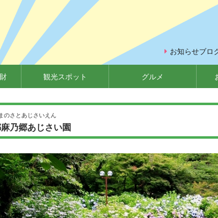
お知らせブロ
財
観光スポット
グルメ
まのさとあじさいえん
都麻乃郷あじさい園