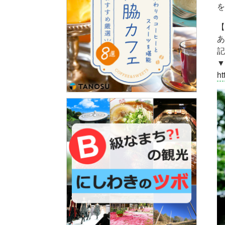
を
【
あ
記
▼
ht