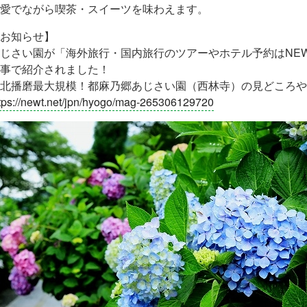
愛でながら喫茶・スイーツを味わえます。
お知らせ】
じさい園が「海外旅行・国内旅行のツアーやホテル予約はNEW
事で紹介されました！
北播磨最大規模！都麻乃郷あじさい園（西林寺）の見どころや
tps://newt.net/jpn/hyogo/mag-265306129720