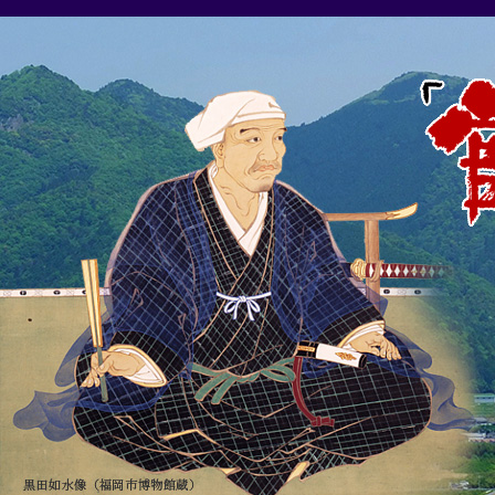
本
文
へ
ス
キ
ッ
プ