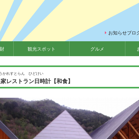
お知らせブロ
財
観光スポット
グルメ
うかれすとらん ひどけい
農家レストラン日時計【和食】