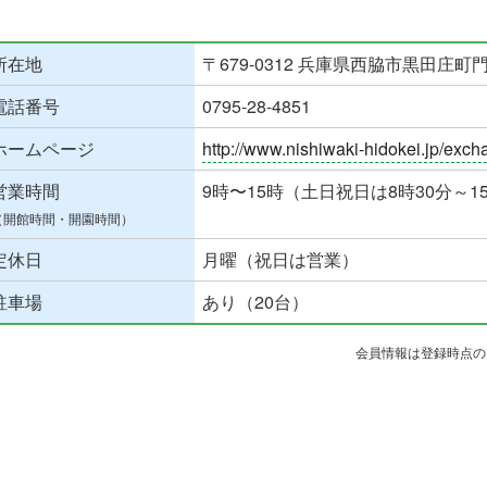
所在地
〒679-0312 兵庫県西脇市黒田庄町門柳
電話番号
0795-28-4851
ホームページ
http://www.nishiwaki-hidokei.jp/exch
営業時間
9時〜15時（土日祝日は8時30分～1
（開館時間・開園時間）
定休日
月曜（祝日は営業）
駐車場
あり（20台）
会員情報は登録時点の