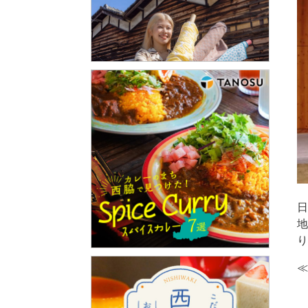
日
地
り
≪
・
・