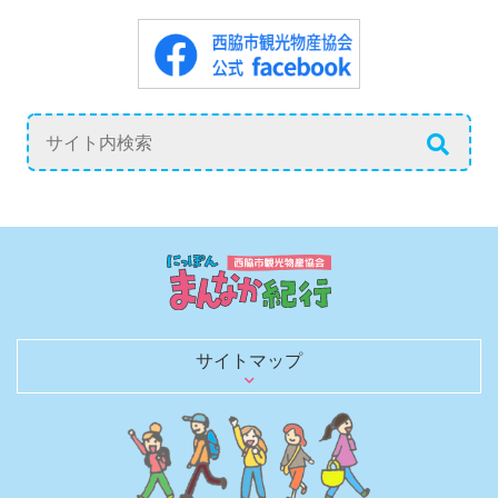
サイトマップ
日本のまんなかを行く
歴史を語る文化財
観光スポット
グルメ
お土産・買い物
レジャー・宿泊
日本のへそ到達証明書を発行
へそにちなんだグルメ＆お土産
へそにちなんだイベント
観光モデルコース
春夏秋冬 花ごよみ
四季を彩る風物詩（イベントガイド）
にしわき豆知識
体験・土産にしたい匠の技と味
のんびり泊まろう
キャンプで自然を満喫
観光パンフレット
お役立ちリンク
観光ガイドがご同行します！
取材・ロケ支援のご相談
旅行会社のみなさまへ
西脇市観光物産協会について
西脇市観光物産協会の会員一覧
西脇市へのアクセス
お知らせブログ
お問い合わせ