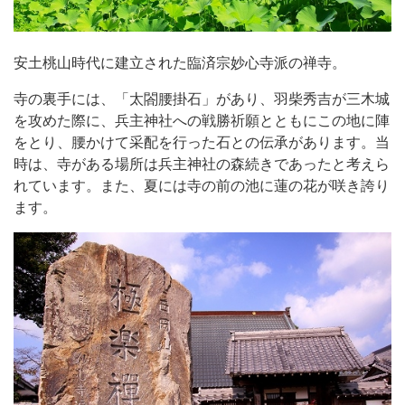
安土桃山時代に建立された臨済宗妙心寺派の禅寺。
寺の裏手には、「太閤腰掛石」があり、羽柴秀吉が三木城
を攻めた際に、兵主神社への戦勝祈願とともにこの地に陣
をとり、腰かけて采配を行った石との伝承があります。当
時は、寺がある場所は兵主神社の森続きであったと考えら
れています。また、夏には寺の前の池に蓮の花が咲き誇り
ます。