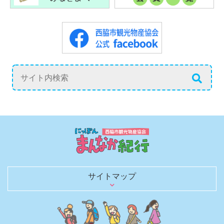
サイトマップ
日本のまんなかを行く
歴史を語る文化財
観光スポット
グルメ
お土産・買い物
レジャー・宿泊
日本のへそ到達証明書を発行
へそにちなんだグルメ＆お土産
へそにちなんだイベント
観光モデルコース
春夏秋冬 花ごよみ
四季を彩る風物詩（イベントガイド）
にしわき豆知識
体験・土産にしたい匠の技と味
のんびり泊まろう
キャンプで自然を満喫
観光パンフレット
お役立ちリンク
観光ガイドがご同行します！
取材・ロケ支援のご相談
旅行会社のみなさまへ
西脇市観光物産協会について
西脇市観光物産協会の会員一覧
西脇市へのアクセス
お知らせブログ
お問い合わせ