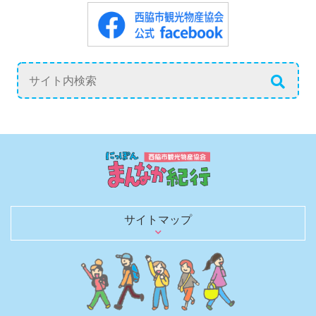
サイトマップ
日本のまんなかを行く
歴史を語る文化財
観光スポット
グルメ
お土産・買い物
レジャー・宿泊
日本のへそ到達証明書を発行
へそにちなんだグルメ＆お土産
へそにちなんだイベント
観光モデルコース
春夏秋冬 花ごよみ
四季を彩る風物詩（イベントガイド）
にしわき豆知識
体験・土産にしたい匠の技と味
のんびり泊まろう
キャンプで自然を満喫
観光パンフレット
お役立ちリンク
観光ガイドがご同行します！
取材・ロケ支援のご相談
旅行会社のみなさまへ
西脇市観光物産協会について
西脇市観光物産協会の会員一覧
西脇市へのアクセス
お知らせブログ
お問い合わせ