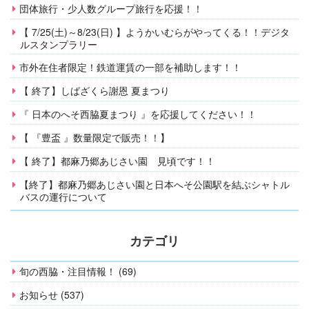
団体旅行・少人数グループ旅行を応援！！
【 7/25(土)～8/23(日) 】ようかいむらがやってくる！！デジタ
ルスタンプラリー
市外在住者限定！鉄道運賃の一部を補助します！！
【 終了】しばざくら謝恩 夏まつり
『 日本のへそ西脇夏まつり 』を応援してください！！
【 『豊盃 』数量限定で販売！！】
【 終了】都麻乃郷あじさい園 見頃です！！
【終了】都麻乃郷あじさい園と日本へそ公園駅を結ぶシャトル
バスの運行について
カテゴリ
旬の西脇・注目情報！ (69)
お知らせ (537)