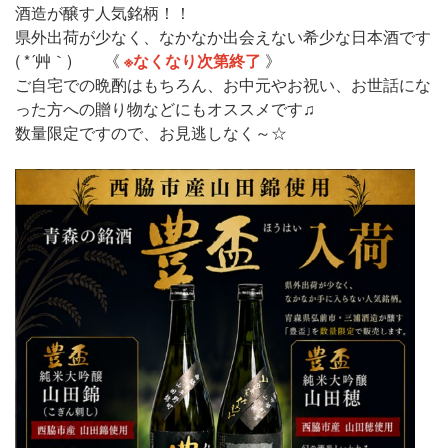
酒造が醸す人気銘柄！！
県外出荷が少なく、なかなか出会えない希少な日本酒です
( *´艸｀) 《
※なくなり次第終了
》
ご自宅での晩酌はもちろん、お中元やお祝い、お世話にな
った方への贈り物などにもオススメです♫
数量限定ですので、お見逃しなく～☆