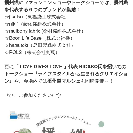
播州織のファッションショーやトークショーでは、播州織
を代表する６つのブランドが集結！！
☆jisetsu（東播染工株式会社）
☆niki
*（藤佑繊維株式会社）
☆mulberry fabric (桑村繊維株式会社）
☆Boon Life Base（株式会社播）
☆hatsutoki（島田製織株式会社）
☆POLS（株式会社丸萬）
更に
「
LOVE GIVES LOVE 」代表 RICAKO氏を招いての
トークショー
『ライフスタイルから生まれるクリエイショ
ン』
や、会場内では
播州織マルシェ
も同時開催～！！
ぜひ、ご参加ください(^^)/