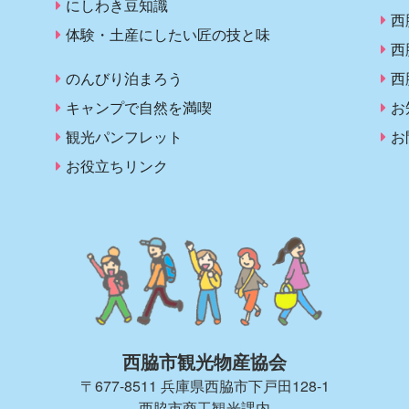
にしわき豆知識
西
体験・土産にしたい匠の技と味
西
のんびり泊まろう
西
キャンプで自然を満喫
お
観光パンフレット
お
お役立ちリンク
西脇市観光物産協会
〒677-8511 兵庫県西脇市下戸田128-1
西脇市商工観光課内