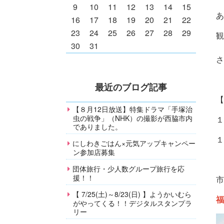
9
10
11
12
13
14
15
あ
16
17
18
19
20
21
22
23
24
25
26
27
28
29
観
30
31
さ
最近のブログ記事
【
【８月12日放送】特集ドラマ「手塚治
虫の戦争」（NHK）の撮影が西脇市内
１
でありました。
１
にしわきごはん×元気アップキャンペー
ン参加店募集
団体旅行・少人数グループ旅行を応
援！！
市
【 7/25(土)～8/23(日) 】ようかいむら
福
がやってくる！！デジタルスタンプラ
リー