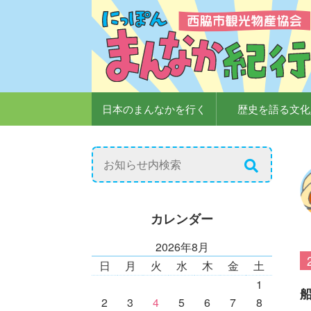
日本のまんなかを行く
歴史を語る文化
カレンダー
2026年8月
日
月
火
水
木
金
土
1
2
3
4
5
6
7
8