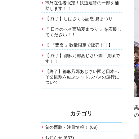
市外在住者限定！鉄道運賃の一部を補
助します！！
【 終了】しばざくら謝恩 夏まつり
『 日本のへそ西脇夏まつり 』を応援し
てください！！
【 『豊盃 』数量限定で販売！！】
【 終了】都麻乃郷あじさい園 見頃で
す！！
【終了】都麻乃郷あじさい園と日本へ
そ公園駅を結ぶシャトルバスの運行に
ついて
黒
カテゴリ
の
旬の西脇・注目情報！ (69)
お知らせ (537)