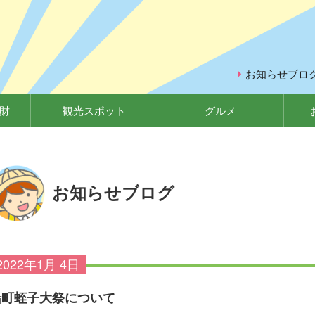
お知らせブロ
財
観光スポット
グルメ
お知らせブログ
2022年1月 4日
船町蛭子大祭について