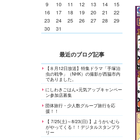
9
10
11
12
13
14
15
16
17
18
19
20
21
22
23
24
25
26
27
28
29
30
31
最近のブログ記事
【８月12日放送】特集ドラマ「手塚治
虫の戦争」（NHK）の撮影が西脇市内
でありました。
にしわきごはん×元気アップキャンペー
ン参加店募集
団体旅行・少人数グループ旅行を応
援！！
【 7/25(土)～8/23(日) 】ようかいむら
がやってくる！！デジタルスタンプラ
リー