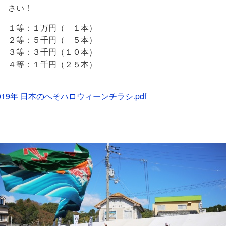
さい！
１等：１万円（ １本）
２等：５千円（ ５本）
３等：３千円（１０本）
４等：１千円（２５本）
019年 日本のへそハロウィーンチラシ.pdf