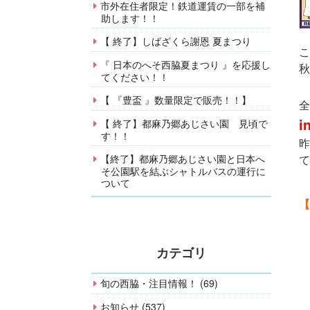
市外在住者限定！鉄道運賃の一部を補
助します！！
【 終了】しばざくら謝恩 夏まつり
こ
『 日本のへそ西脇夏まつり 』を応援し
秋
てください！！
【 『豊盃 』数量限定で販売！！】
全
i
【 終了】都麻乃郷あじさい園 見頃で
す！！
昨
【終了】都麻乃郷あじさい園と日本へ
て
そ公園駅を結ぶシャトルバスの運行に
ついて
【
カテゴリ
旬の西脇・注目情報！ (69)
お知らせ (537)