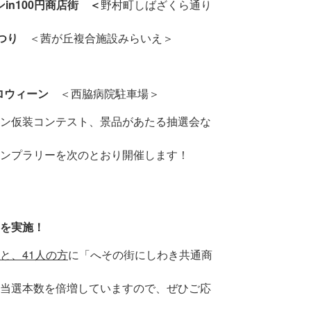
in100円商店街 ＜
野村町しばざくら通り
つり
＜茜が丘複合施設みらいえ＞
ハロウィーン
＜西脇病院駐車場＞
ン仮装コンテスト、景品があたる抽選会な
ンプラリーを次のとおり開催します！
を実施！
と、41人の方
に「へその街にしわき共通商
当選本数を倍増していますので、ぜひご応