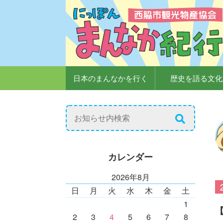
日本のまんなかを行く
歴史を語る文化
カレンダー
2026年8月
日
月
火
水
木
金
土
1
2
3
4
5
6
7
8