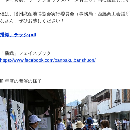
催は、播州織産地博覧会実行委員会（事務局：西脇商工会議所 電話0
なさん、ぜひお越しください！
播織」チラシ.pdf
「播織」フェイスブック
https://www.facebook.com/banpaku.banshuori/
昨年度の開催の様子