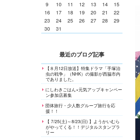
9
10
11
12
13
14
15
16
17
18
19
20
21
22
23
24
25
26
27
28
29
30
31
最近のブログ記事
【８月12日放送】特集ドラマ「手塚治
虫の戦争」（NHK）の撮影が西脇市内
でありました。
にしわきごはん×元気アップキャンペー
ン参加店募集
団体旅行・少人数グループ旅行を応
援！！
【 7/25(土)～8/23(日) 】ようかいむら
がやってくる！！デジタルスタンプラ
リー