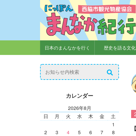
日本のまんなかを行く
歴史を語る文化
カレンダー
2026年8月
日
月
火
水
木
金
土
1
2
3
4
5
6
7
8