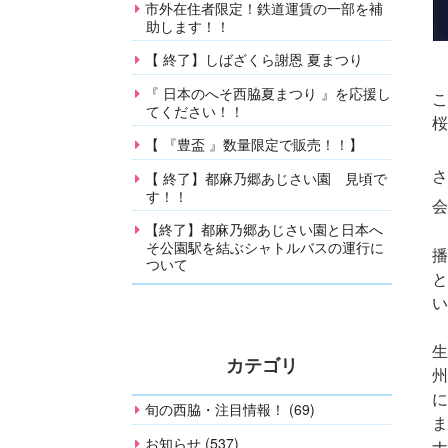
市外在住者限定！鉄道運賃の一部を補
助します！！
【 終了】しばざくら謝恩 夏まつり
『 日本のへそ西脇夏まつり 』を応援し
こ
てください！！
桜
【 『豊盃 』数量限定で販売！！】
さ
【 終了】都麻乃郷あじさい園 見頃で
す！！
【終了】都麻乃郷あじさい園と日本へ
そ公園駅を結ぶシャトルバスの運行に
播
ついて
と
い
生
カテゴリ
州
に
旬の西脇・注目情報！ (69)
ま
お知らせ (537)
ナ