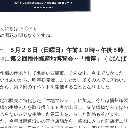
んにちは(＾◇＾)。
の開花が間もなくですね。
５月２６日（日曜日）午前１０時～午後５時
て、
、
第２回播州織産地博覧会～「播博」（ ばんぱ
会場に
州織の産地として名高い西脇市。そんな中、今までなかった「
いう思いから、昨年初開催しましたが、多くの人でにぎわい、
から、第２回のイベントを開催することとなりました。
地の販売に特化した「生地マルシェ」に加え、今年は播州織製
織の生地んどを取り扱う１８者が出展し、先染織物ならではの
入らないレアな生地、創意工夫をこらした製品も並びます。
た、今年は県道沿いの空き店舗から、路地に入った商店街エリ
ーや写真展、ワークショップスペースもエリア内に設置します