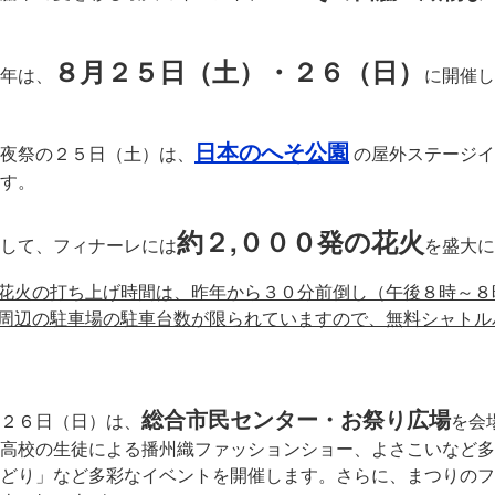
８月２５日（土）・２６（日）
年は、
に開催し
日本のへそ公園
夜祭の２５日（土）は、
の屋外ステージイ
す。
約２,０００発の花火
して、フィナーレには
を盛大に
 花火の打ち上げ時間は、昨年から３０分前倒し（午後８時～
 周辺の駐車場の駐車台数が限られていますので、無料シャト
総合市民センター・お祭り広場
２６日（日）は、
を会
高校の生徒による播州織ファッションショー、よさこいなど多
どり」など多彩なイベントを開催します。さらに、まつりのフ