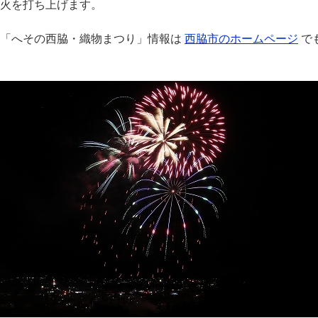
火を打ち上げます。
★「へその西脇・織物まつり」情報は
西脇市のホームページ
で