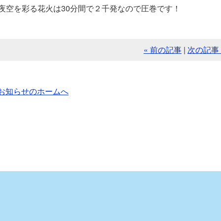
夜空を彩る花火は30分間で２千発なので圧巻です！
« 前の記事
|
次の記事 
お知らせのホームへ