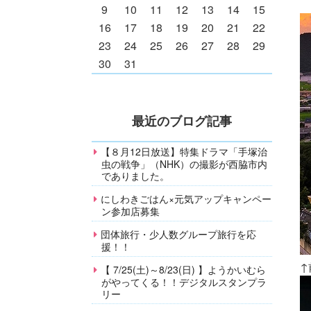
9
10
11
12
13
14
15
16
17
18
19
20
21
22
23
24
25
26
27
28
29
30
31
最近のブログ記事
【８月12日放送】特集ドラマ「手塚治
虫の戦争」（NHK）の撮影が西脇市内
でありました。
にしわきごはん×元気アップキャンペー
ン参加店募集
団体旅行・少人数グループ旅行を応
援！！
↑
【 7/25(土)～8/23(日) 】ようかいむら
がやってくる！！デジタルスタンプラ
リー