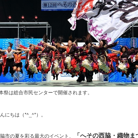
本祭は総合市民センターで開催されます。
んにちは（*^_^*）。
「へその西脇・織物ま
脇市の夏を彩る最大のイベント、