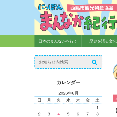
日本のまんなかを行く
歴史を語る文化
カレンダー
2026年8月
日
月
火
水
木
金
土
1
2
3
4
5
6
7
8