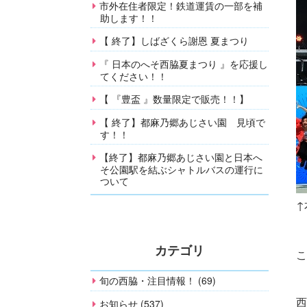
市外在住者限定！鉄道運賃の一部を補
助します！！
【 終了】しばざくら謝恩 夏まつり
『 日本のへそ西脇夏まつり 』を応援し
てください！！
【 『豊盃 』数量限定で販売！！】
【 終了】都麻乃郷あじさい園 見頃で
す！！
【終了】都麻乃郷あじさい園と日本へ
そ公園駅を結ぶシャトルバスの運行に
ついて
↑
カテゴリ
こ
旬の西脇・注目情報！ (69)
西
お知らせ (537)