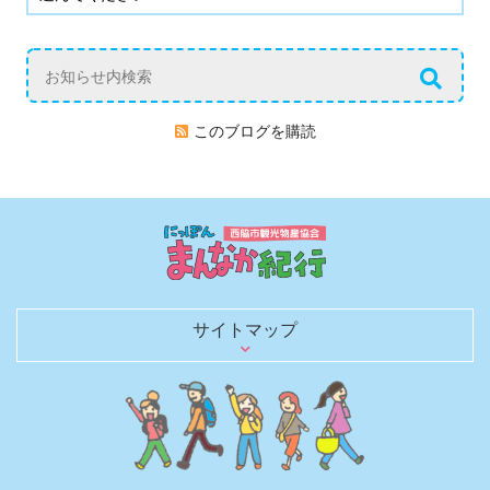
このブログを購読
サイトマップ
日本のまんなかを行く
歴史を語る文化財
観光スポット
グルメ
お土産・買い物
レジャー・宿泊
日本のへそ到達証明書を発行
へそにちなんだグルメ＆お土産
へそにちなんだイベント
観光モデルコース
春夏秋冬 花ごよみ
四季を彩る風物詩（イベントガイド）
にしわき豆知識
体験・土産にしたい匠の技と味
のんびり泊まろう
キャンプで自然を満喫
観光パンフレット
お役立ちリンク
観光ガイドがご同行します！
取材・ロケ支援のご相談
旅行会社のみなさまへ
西脇市観光物産協会について
西脇市観光物産協会の会員一覧
西脇市へのアクセス
お知らせブログ
お問い合わせ