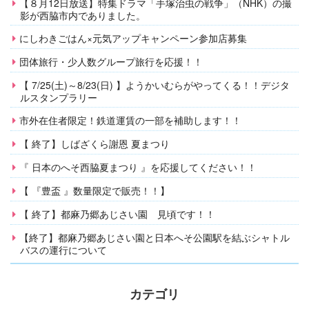
【８月12日放送】特集ドラマ「手塚治虫の戦争」（NHK）の撮
影が西脇市内でありました。
にしわきごはん×元気アップキャンペーン参加店募集
団体旅行・少人数グループ旅行を応援！！
【 7/25(土)～8/23(日) 】ようかいむらがやってくる！！デジタ
ルスタンプラリー
市外在住者限定！鉄道運賃の一部を補助します！！
【 終了】しばざくら謝恩 夏まつり
『 日本のへそ西脇夏まつり 』を応援してください！！
【 『豊盃 』数量限定で販売！！】
【 終了】都麻乃郷あじさい園 見頃です！！
【終了】都麻乃郷あじさい園と日本へそ公園駅を結ぶシャトル
バスの運行について
カテゴリ