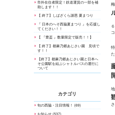
市外在住者限定！鉄道運賃の一部を補
梅
助します！！
【 終了】しばざくら謝恩 夏まつり
『 日本のへそ西脇夏まつり 』を応援し
６
てください！！
コ
【 『豊盃 』数量限定で販売！！】
【 終了】都麻乃郷あじさい園 見頃で
特
す！！
た
【終了】都麻乃郷あじさい園と日本へ
そ公園駅を結ぶシャトルバスの運行に
ついて
地
カテゴリ
さ
旬の西脇・注目情報！ (69)
お知らせ (537)