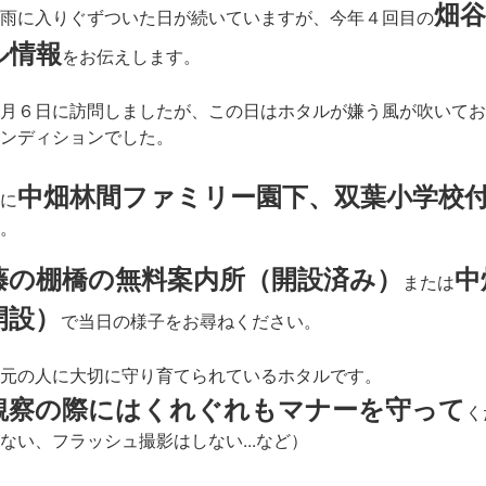
畑
雨に入りぐずついた日が続いていますが、今年４回目の
ル情報
をお伝えします。
月６日に訪問しましたが、この日はホタルが嫌う風が吹いてお
ンディションでした。
中畑林間ファミリー園下、双葉小学校
に
。
藤の棚橋の無料案内所
（開設済み）
中
または
開設）
で当日の様子をお尋ねください。
元の人に大切に守り育てられているホタルです。
観察の際にはくれぐれもマナーを守って
く
ない、フラッシュ撮影はしない...など）