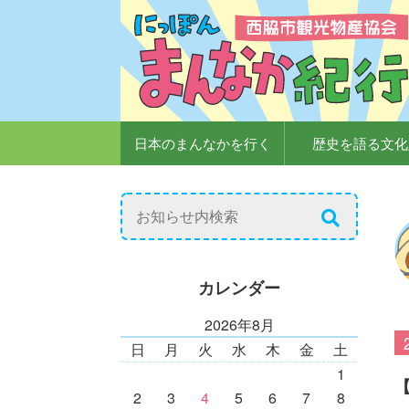
日本のまんなかを行く
歴史を語る文化
カレンダー
2026年8月
日
月
火
水
木
金
土
1
2
3
4
5
6
7
8