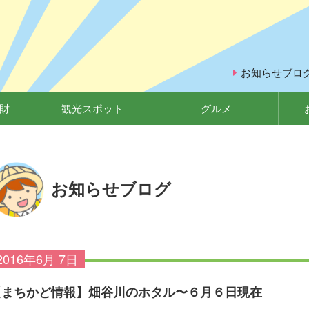
お知らせブロ
財
観光スポット
グルメ
お知らせブログ
2016年6月 7日
【まちかど情報】畑谷川のホタル〜６月６日現在