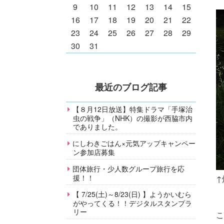
9
10
11
12
13
14
15
16
17
18
19
20
21
22
23
24
25
26
27
28
29
30
31
最近のブログ記事
【８月12日放送】特集ドラマ「手塚治
虫の戦争」（NHK）の撮影が西脇市内
でありました。
にしわきごはん×元気アップキャンペー
ン参加店募集
団体旅行・少人数グループ旅行を応
援！！
↑
【 7/25(土)～8/23(日) 】ようかいむら
がやってくる！！デジタルスタンプラ
リー
こ