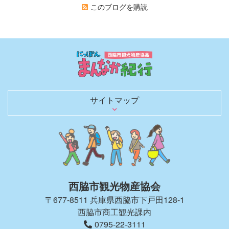
このブログを購読
サイトマップ
日本のまんなかを行く
歴史を語る文化財
観光スポット
グルメ
お土産・買い物
レジャー・宿泊
日本のへそ到達証明書を発行
へそにちなんだグルメ＆お土産
へそにちなんだイベント
観光モデルコース
春夏秋冬 花ごよみ
四季を彩る風物詩（イベントガイド）
にしわき豆知識
体験・土産にしたい匠の技と味
のんびり泊まろう
キャンプで自然を満喫
観光パンフレット
お役立ちリンク
観光ガイドがご同行します！
取材・ロケ支援のご相談
旅行会社のみなさまへ
西脇市観光物産協会について
西脇市観光物産協会の会員一覧
西脇市へのアクセス
お知らせブログ
お問い合わせ
西脇市観光物産協会
〒677-8511 兵庫県西脇市下戸田128-1
西脇市商工観光課内
0795-22-3111