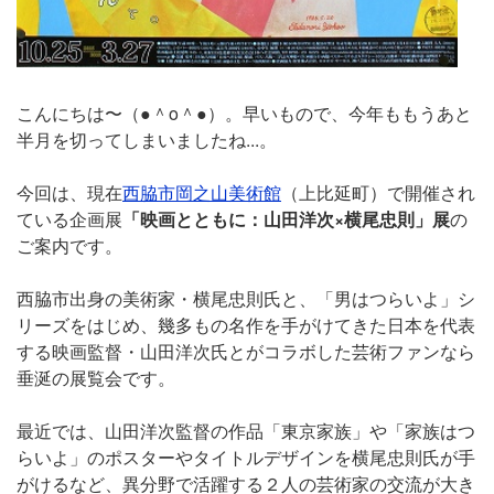
こんにちは〜（●＾o＾●）。早いもので、今年ももうあと
半月を切ってしまいましたね...。
今回は、現在
西脇市岡之山美術館
（上比延町）で開催され
ている企画展
「映画とともに：山田洋次×横尾忠則」展
の
ご案内です。
西脇市出身の美術家・横尾忠則氏と、「男はつらいよ」シ
リーズをはじめ、幾多もの名作を手がけてきた日本を代表
する映画監督・山田洋次氏とがコラボした芸術ファンなら
垂涎の展覧会です。
最近では、山田洋次監督の作品「東京家族」や「家族はつ
らいよ」のポスターやタイトルデザインを横尾忠則氏が手
がけるなど、異分野で活躍する２人の芸術家の交流が大き