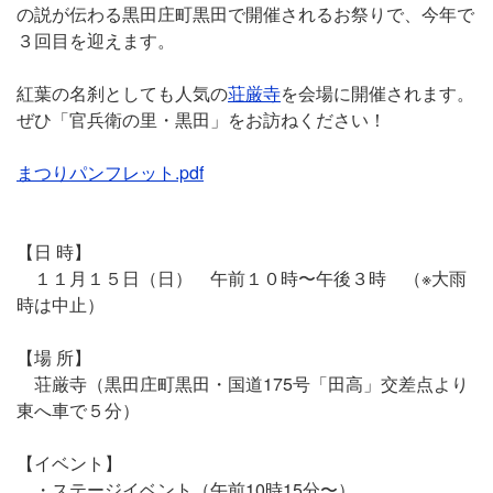
の説が伝わる黒田庄町黒田で開催されるお祭りで、今年で
３回目を迎えます。
紅葉の名刹としても人気の
荘厳寺
を会場に開催されます。
ぜひ「官兵衛の里・黒田」をお訪ねください！
まつりパンフレット.pdf
【日 時】
１１月１５日（日） 午前１０時〜午後３時 （※大雨
時は中止）
【場 所】
荘厳寺（黒田庄町黒田・国道175号「田高」交差点より
東へ車で５分）
【イベント】
・ステージイベント（午前10時15分〜）