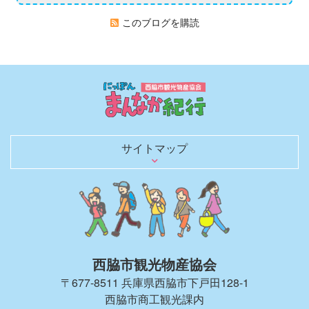
このブログを購読
サイトマップ
日本のまんなかを行く
歴史を語る文化財
観光スポット
グルメ
お土産・買い物
レジャー・宿泊
日本のへそ到達証明書を発行
へそにちなんだグルメ＆お土産
へそにちなんだイベント
観光モデルコース
春夏秋冬 花ごよみ
四季を彩る風物詩（イベントガイド）
にしわき豆知識
体験・土産にしたい匠の技と味
のんびり泊まろう
キャンプで自然を満喫
観光パンフレット
お役立ちリンク
観光ガイドがご同行します！
取材・ロケ支援のご相談
旅行会社のみなさまへ
西脇市観光物産協会について
西脇市観光物産協会の会員一覧
西脇市へのアクセス
お知らせブログ
お問い合わせ
西脇市観光物産協会
〒677-8511 兵庫県西脇市下戸田128-1
西脇市商工観光課内