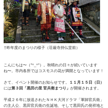
↑昨年度のまつりの様子（荘厳寺持仏堂前）
こんにちは〜（*^_^*）。秋晴れの日々が続いています
ね〜。市内各所ではコスモスの花が満開となっています！
さて、イベント開催のお知らせです。
１１月１５日（日）
には
第３回「黒田の里 官兵衛まつり」
が開催されます。
平成２６年に放送されたＮＨＫ大河ドラマ「軍師官兵衛」
の主人公、黒田官兵衛の生誕地、そして黒田氏の発祥地と