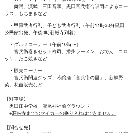
舞踊、演武、三田音頭、黒田官兵衛合唱団によるコー
ラス、もちまきなど
・甲冑武者行列、子ども武者行列（午前11時30分黒田
公民館出発、午後0時荘厳寺到着）
・グルメコーナー（午前10時〜）
官兵衛巻きセット寿司、播州ラーメン、おでん、コロ
ッケ、たこ焼きなど
・販売コーナー
官兵衛関連グッズ、吟醸酒「官兵衛の里」、新鮮野
菜、花苗販売など
【駐車場】
黒田庄中学校・瀧尾神社前グラウンド
※
荘厳寺までのマイカーの乗り入れはできません。
【問合せ先】