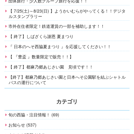
団体旅行・少人数グループ旅行を応援！！
【 7/25(土)～8/23(日) 】ようかいむらがやってくる！！デジタ
ルスタンプラリー
市外在住者限定！鉄道運賃の一部を補助します！！
【 終了】しばざくら謝恩 夏まつり
『 日本のへそ西脇夏まつり 』を応援してください！！
【 『豊盃 』数量限定で販売！！】
【 終了】都麻乃郷あじさい園 見頃です！！
【終了】都麻乃郷あじさい園と日本へそ公園駅を結ぶシャトル
バスの運行について
カテゴリ
旬の西脇・注目情報！ (69)
お知らせ (537)