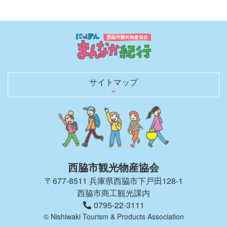
サイトマップ
日本のまんなかを行く
歴史を語る文化財
観光スポット
グルメ
お土産・買い物
レジャー・宿泊
日本のへそ到達証明書を発行
へそにちなんだグルメ＆お土産
へそにちなんだイベント
観光モデルコース
春夏秋冬 花ごよみ
四季を彩る風物詩（イベントガイド）
にしわき豆知識
体験・土産にしたい匠の技と味
のんびり泊まろう
キャンプで自然を満喫
観光パンフレット
お役立ちリンク
観光ガイドがご同行します！
取材・ロケ支援のご相談
旅行会社のみなさまへ
西脇市観光物産協会について
西脇市観光物産協会の会員一覧
西脇市へのアクセス
お知らせブログ
お問い合わせ
西脇市観光物産協会
〒677-8511 兵庫県西脇市下戸田128-1
西脇市商工観光課内
0795-22-3111
© Nishiwaki Tourism & Products Association