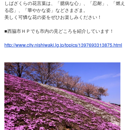
しばざくらの花言葉は、「臆病な心」、「忍耐」、「燃え
る恋」、「華やかな姿」などさまざま。
美しく可憐な花の姿をぜひお楽しみください！
■西脇市ＨＰでも市内の見どころを紹介しています！
http://www.city.nishiwaki.lg.jp/topics/1397693313875.html