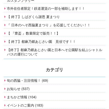
ルスタンプラリー
市外在住者限定！鉄道運賃の一部を補助します！！
【 終了】しばざくら謝恩 夏まつり
『 日本のへそ西脇夏まつり 』を応援してください！！
【 『豊盃 』数量限定で販売！！】
【 終了】都麻乃郷あじさい園 見頃です！！
【終了】都麻乃郷あじさい園と日本へそ公園駅を結ぶシャトル
バスの運行について
カテゴリ
旬の西脇・注目情報！ (69)
お知らせ (537)
まちかど情報 (104)
イベントのご案内 (183)